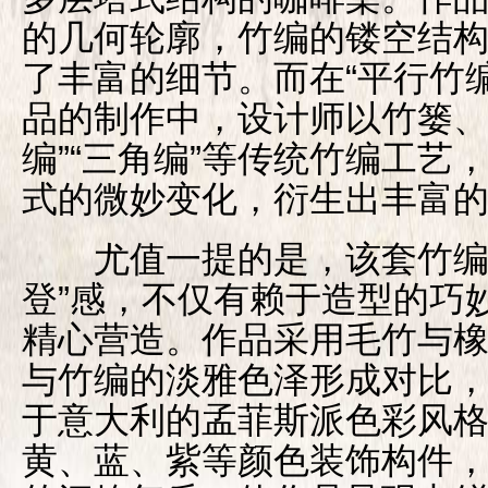
的几何轮廓，竹编的镂空结
了丰富的细节。而在“平行竹编
品的制作中，设计师以竹篓、
编”“三角编”等传统竹编工艺
式的微妙变化，衍生出丰富
尤值一提的是，该套竹编家
登”感，不仅有赖于造型的巧
精心营造。作品采用毛竹与
与竹编的淡雅色泽形成对比
于意大利的孟菲斯派色彩风
黄、蓝、紫等颜色装饰构件