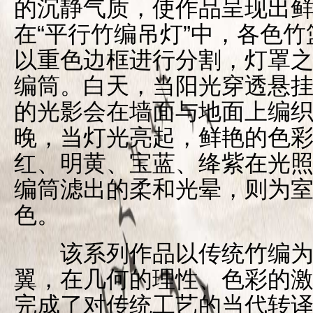
的沉静气质，使作品呈现出
在“平行竹编吊灯”中，各色
以重色边框进行分割，灯罩
编筒。白天，当阳光穿透悬
的光影会在墙面与地面上编
晚，当灯光亮起，鲜艳的色
红、明黄、宝蓝、绛紫在光
编筒滤出的柔和光晕，则为
色。
该系列作品以传统竹编为
翼，在几何的理性、色彩的
完成了对传统工艺的当代转