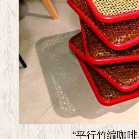
“平行竹编咖啡桌