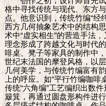
创作之初，设计师首先试
格中寻找传统与现代、东方
点。他意识到，传统竹编“经
西方几何抽象艺术中的结构
术中“虚实相生”的营造手法
理念形成了跨越文化与时代
啡桌、凳子等家具的制作中，
世纪末法国的摩登风格，以
几何美学，与传统竹编富有
上的呼应。如“平行竹编咖啡
传统“六角编”工艺编织出数
簸箕，再通过圆盘形构件进
多层塔式结构的咖啡桌。作