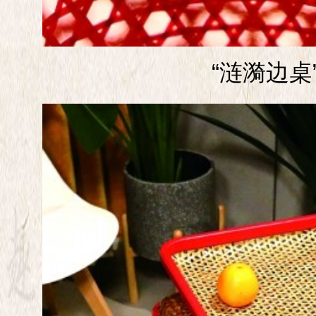
“涟漪边桌”