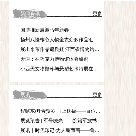
新闻资讯
更多
国博推新展迎马年新春
扬州八怪核心人物金农众多作品汇聚杭州
展出米芾作品遭质疑 江西省博物馆声明称“展品为原件”
天津：在巧克力博物馆体验甜蜜
小西天文物撷珍与悬塑艺术特展在国家典籍博物馆展出
展讯
更多
程曙东/丹青贺岁 马上送福——百位中国画名家丙午新春大拜年贺岁特展
展览预告 | 军号嘹亮——皖籍军旅书法家作品邀请展
展讯丨时代印记·为人民而画——鲁艺连环画文献研究展