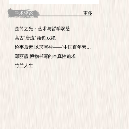
学术评论
更多
楚简之光：艺术与哲学双璧
高古“唐流” 绘刻双绝
绘事后素 以形写神——“中国百年素描——学术邀请展”印象
郑丽霞|博物书写的本真性追求
竹兰人生