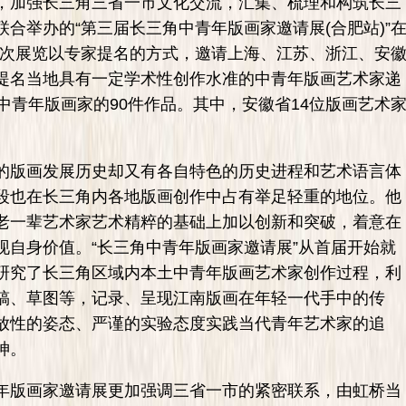
加强长三角三省一市文化交流，汇集、梳理和构筑长三
合举办的“第三届长三角中青年版画家邀请展(合肥站)”
此次展览以专家提名的方式，邀请上海、江苏、浙江、安
提名当地具有一定学术性创作水准的中青年版画艺术家递
中青年版画家的90件作品。其中，安徽省14位版画艺术
版画发展历史却又有各自特色的历史进程和艺术语言体
段也在长三角内各地版画创作中占有举足轻重的地位。他
老一辈艺术家艺术精粹的基础上加以创新和突破，着意在
现自身价值。“长三角中青年版画家邀请展”从首届开始就
研究了长三角区域内本土中青年版画艺术家创作过程，利
稿、草图等，记录、呈现江南版画在年轻一代手中的传
放性的姿态、严谨的实验态度实践当代青年艺术家的追
神。
版画家邀请展更加强调三省一市的紧密联系，由虹桥当