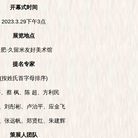
开幕式时间
23.3.29下午3点
展览地点
·久留米友好美术馆
提名专家
按姓氏首字母排序)
蔡 枫、陈 超、方利民
刘彤彬、卢治平、应金飞
张远帆、郑贤红、朱建辉
策展人团队