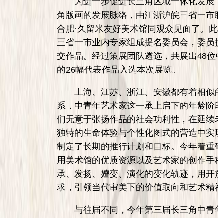
为进一步促进长三角区域一体化发展，
角版画的发展脉络，由江浙沪皖三省一市联
合肥·久留米友好美术馆同观众见面了。
三省一市业内专家组成提名委员会，委员
交作品。经过策展团队遴选，共展出48位
的26幅代表作品入选本次展览。
上海、江苏、浙江、安徽都有着相似的
系，中青年艺术家这一承上启下的年龄阶
们无意于张扬作品的社会功利性，在延续
独特的生命体验与个性化图式的营造中实
制定了长期的推行计划和目标。今年着重
用美术馆的优质资源以及艺术家的创作手
承、发扬、嬗变、演化的变化轨迹，用开
求，引领当代审美下的价值取向和艺术精
与往届不同，今年第三届长三角中青年