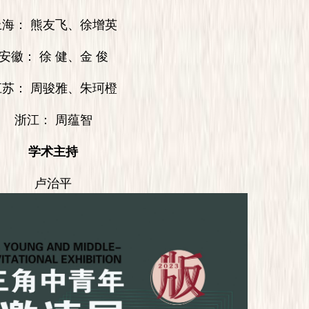
： 熊友飞、徐增英
： 徐 健、金 俊
： 周骏雅、朱珂橙
浙江： 周蕴智
学术主持
卢治平