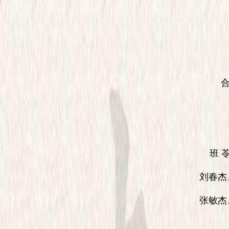
20
合肥
(
班 苓、
刘春杰、
张敏杰、