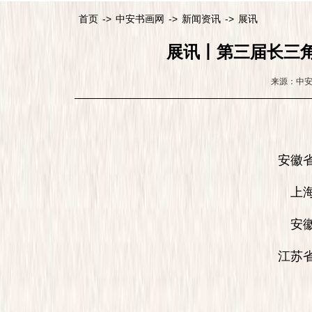
首页
->
中安书画网
->
新闻资讯
->
展讯
展讯丨第三届长三
来源：中
安徽省合
上海市
安徽省
江苏省启