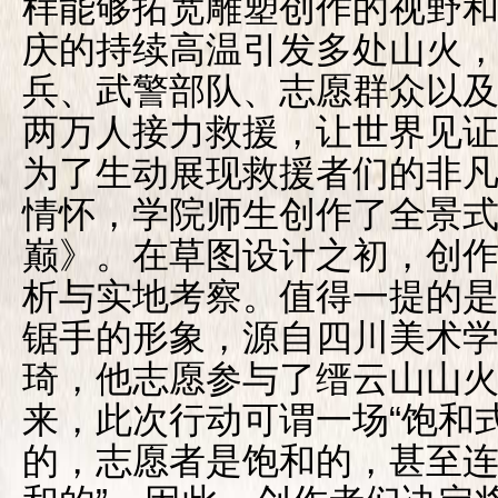
样能够拓宽雕塑创作的视野和
庆的持续高温引发多处山火
兵、武警部队、志愿群众以
两万人接力救援，让世界见
为了生动展现救援者们的非
情怀，学院师生创作了全景
巅》。在草图设计之初，创
析与实地考察。值得一提的
锯手的形象，源自四川美术
琦，他志愿参与了缙云山山
来，此次行动可谓一场“饱和式
的，志愿者是饱和的，甚至