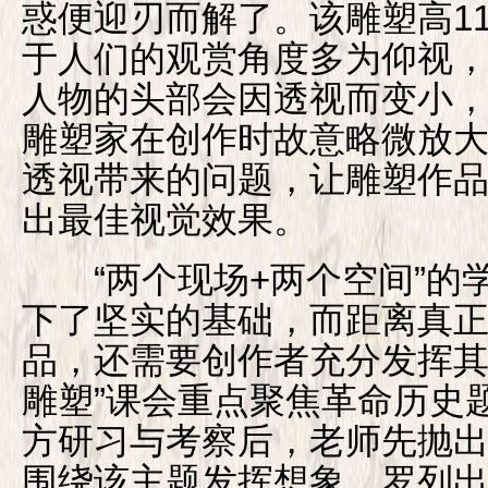
惑便迎刃而解了。该雕塑高1
于人们的观赏角度多为仰视
人物的头部会因透视而变小
雕塑家在创作时故意略微放
透视带来的问题，让雕塑作
出最佳视觉效果。
“两个现场+两个空间”的
下了坚实的基础，而距离真
品，还需要创作者充分发挥其
雕塑”课会重点聚焦革命历史
方研习与考察后，老师先抛
围绕该主题发挥想象，罗列出