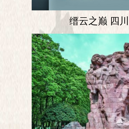
缙云之巅 四川