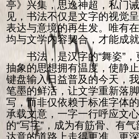
亭》兴集，思逸神超，私门诫
见，书法不仅是文字的视觉
表达与意境的再生发。唯有
均与文学内容契合，才能成
书法，是汉字的“舞姿”，更
抽象的思想拥有温度，使静
键盘输入日益普及的今天，
笔墨的鲜活，让文学重新落
写，而非仅依赖于标准字体
承载文意，一字一行呼应文
的“写字”，成为有筋骨、有
达意的道路上走得更准、更