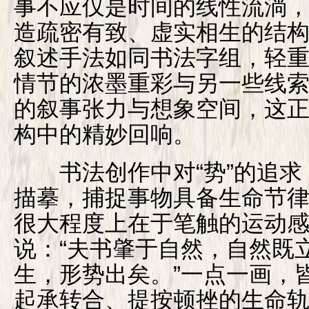
事不应仅是时间的线性流淌
造疏密有致、虚实相生的结
叙述手法如同书法字组，轻
情节的浓墨重彩与另一些线
的叙事张力与想象空间，这正
构中的精妙回响。
书法创作中对“势”的追求
描摹，捕捉事物具备生命节律
很大程度上在于笔触的运动
说：“夫书肇于自然，自然既
生，形势出矣。”一点一画，
起承转合、提按顿挫的生命