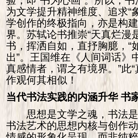
验，即“书为心画”。所以，书
为文学提升精神维度、追求“
学创作的终极指向，亦是构
界。苏轼论书推崇“天真烂漫
书，挥洒自如，直抒胸臆，“
出”。王国维在《人间词话》
真感情者，谓之有境界。”此“
作观何其相似！
当代书法实践的内涵升华 书
思想是文学之魂，书法是
书法艺术的思想内核与创作
情感的形象化呈现，而非纯