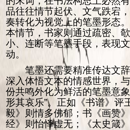
的宋词，在书法构思上必然
品往往情节起伏、文气跌宕
奏转化为视觉上的笔墨形态
本情节，书家则通过疏密、
小、连断等笔墨手段，表现
动。
笔墨还需要精准传达文辞
深入体悟文本的情感世界，
份共鸣外化为鲜活的笔墨意象
形其哀乐”。正如《书谱》评
毅》则情多佛郁；书《画赞
经》则怡怿虚无；《太史箴