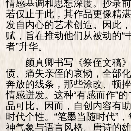
情感基调和思想深度。抄录
若仅止于此，其作品更像精
发自内心的艺术创造。因此
赋，旨在推动他们从被动的“书
者”升华。
颜真卿书写《祭侄文稿》
愤、痛失亲侄的哀恸，全部
奔放的线条，那些涂改、顿
情感迸发。这种“有感而作”
品可比。因而，自创内容有
时代个性。“笔墨当随时代”
神气象与语言风格。唐诗的