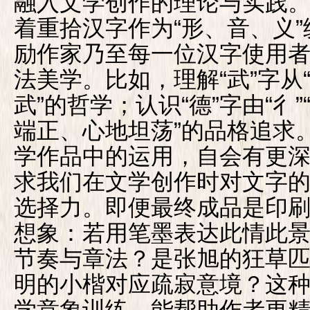
融入文学创作的理论与实践
着重拾汉字作为“形、音、义
励作家乃至每一位汉字使用
法美学。比如，理解“武”字从“
武”的哲学；认识“德”字由“彳”
端正、心地坦荡”的品格追求
学作品中的运用，自会有更
求我们在文学创作时对文字的
选择力。即便最终成品是印
想象：若用笔墨表达此情此
节奏与章法？是张旭的狂草
明的小楷对应疏寂意境？这
学意象训练，能帮助作者更