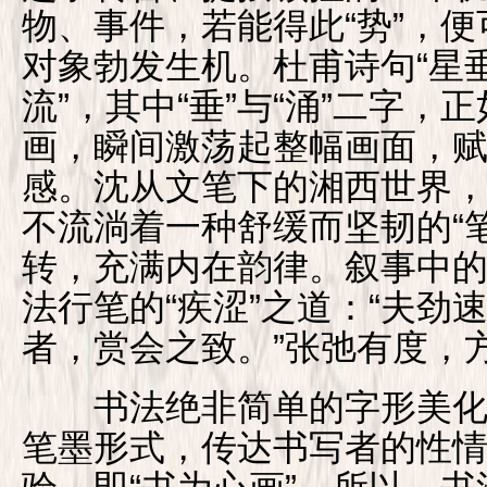
物、事件，若能得此“势”，
对象勃发生机。杜甫诗句“星
流”，其中“垂”与“涌”二字，
画，瞬间激荡起整幅画面，
感。沈从文笔下的湘西世界
不流淌着一种舒缓而坚韧的“
转，充满内在韵律。叙事中
法行笔的“疾涩”之道：“夫劲
者，赏会之致。”张弛有度，
书法绝非简单的字形美化
笔墨形式，传达书写者的性