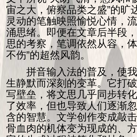
宙之大，俯察品类之盛”的旷
灵动的笔触映照愉悦心情，
涌思绪。即便在文章后半段
思的考察，笔调依然从容，体
不伤”的超然风韵。
拼音输入法的普及，使我
生静默而深刻的变革。它打
写壁垒，将文思几乎同步转
了效率，但也导致人们逐渐
含的智慧。文学创作变成敲击
骨血肉的机体变为现成的、