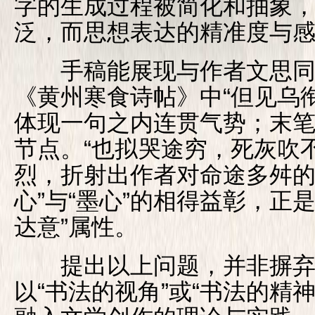
字的生成过程被简化和抽象，“
泛，而思想表达的精准度与
手稿能展现与作者文思同
《黄州寒食诗帖》中“但见乌
体现一句之内连贯气势；末
节点。“也拟哭途穷，死灰吹
烈，折射出作者对命途多舛的
心”与“墨心”的相得益彰，正
达意”属性。
提出以上问题，并非摒弃
以“书法的视角”或“书法的精