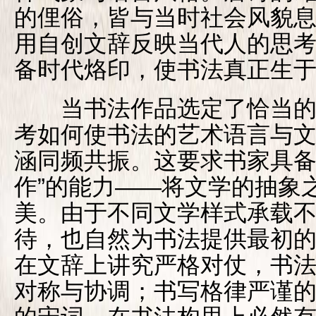
的俚俗，皆与当时社会风貌
用自创文辞反映当代人的思
备时代烙印，使书法真正生
当书法作品选定了恰当的
考如何使书法的艺术语言与
涵同频共振。这要求书家具备一
作”的能力——将文学的抽象
美。由于不同文学样式承载
待，也自然为书法提供最初
在文辞上讲究严格对仗，书
对称与协调；书写格律严谨