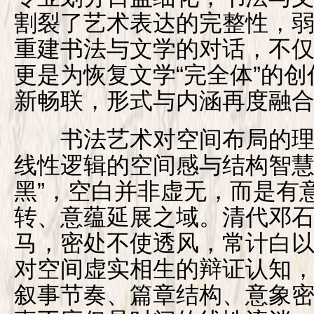
割裂了艺术表达的完整性，
重建书法与文学的对话，不
更是为恢复文学“完全体”的
新畅联，形式与内涵再度融
书法艺术对空间布局的理
线性逻辑的空间感与结构智慧
黑”，空白并非虚无，而是有
转、意蕴延展之域。清代邓石
马，密处不使透风，常计白以
对空间虚实相生的辩证认知
叙事节奏、篇章结构、意象