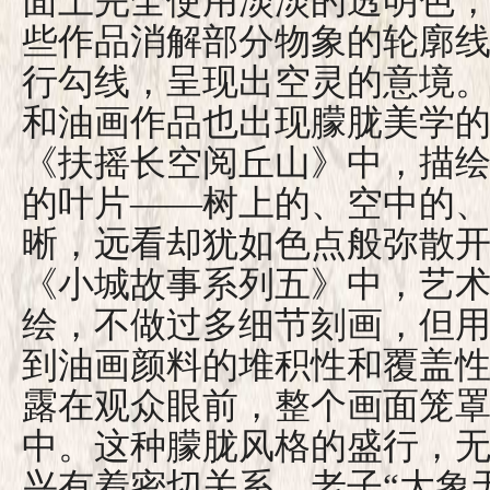
面上完全使用淡淡的透明色
些作品消解部分物象的轮廓
行勾线，呈现出空灵的意境
和油画作品也出现朦胧美学
《扶摇长空阅丘山》中，描
的叶片——树上的、空中的
晰，远看却犹如色点般弥散
《小城故事系列五》中，艺
绘，不做过多细节刻画，但
到油画颜料的堆积性和覆盖
露在观众眼前，整个画面笼
中。这种朦胧风格的盛行，
兴有着密切关系，老子“大象