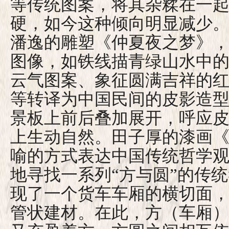
等传统图案，将其杂糅在一
硬，如今这种倾向明显减少
潘逸的雕塑《仲夏夜之梦》
图像，如铁线描青绿山水中
云气图案、象征圆满吉祥的
等转译为中国民间的皮影造
景板上前后叠加展开，呼应
上生动自然。田子厚的漆画
喻的方式表达中国传统哲学
地寻找一系列“方与圆”的传
现了一个货车车厢的横切面
管状建材。在此，方（车厢