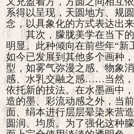
又充盈着方，方圆之间相互
系得以呈现，天圆地方、规
念，以具象化的方式表达出
其次，朦胧美学在当下的
明显。此种倾向在前些年“新
如今已发展到其他多个画种
型，如雾气弥漫之感、物象
感、水乳交融之感……当然
依托新的技法。在水墨画中
造的墨、彩流动感之外，当
面、绢本进行层层晕染来营
圆润、均质。为了强化这种