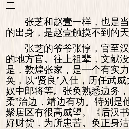
二
张芝和赵壹一样，也是当时
的出身，是赵壹触摸不到的
张芝的爷爷张惇，官至汉
的地方官。往上祖辈，文献
是，敦煌张家，是一个有实
奂，以“贤良”入仕，历任武
奴中郎将等。张奂熟悉边务，
柔”治边，靖边有功。特别是
聚居区有很高威望。《后汉书
好财货，为所患苦。奂正身洁