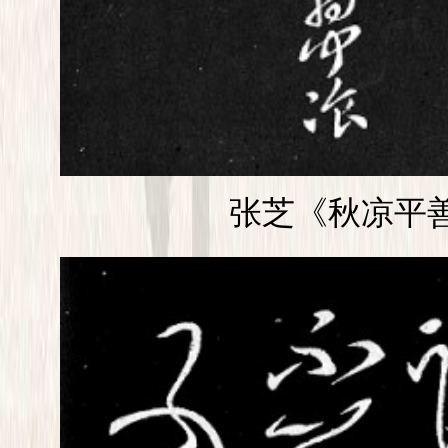
张芝《秋凉平善