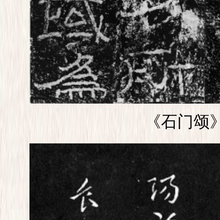
《石门颂》