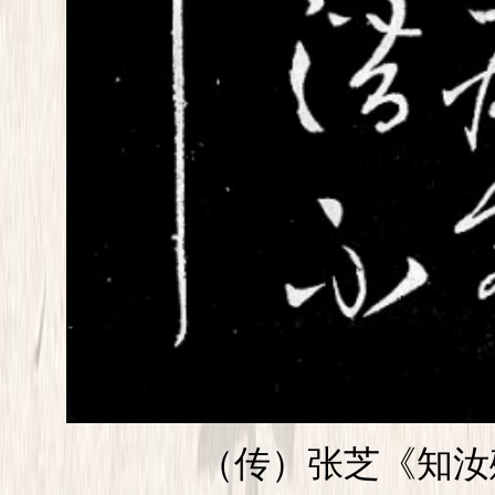
（传）张芝《知汝殊