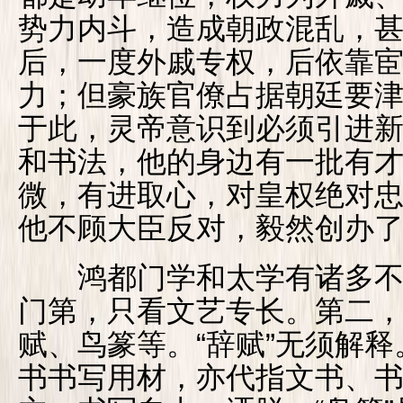
势力内斗，造成朝政混乱，
后，一度外戚专权，后依靠
力；但豪族官僚占据朝廷要
于此，灵帝意识到必须引进
和书法，他的身边有一批有
微，有进取心，对皇权绝对
他不顾大臣反对，毅然创办
鸿都门学和太学有诸多不
门第，只看文艺专长。第二
赋、鸟篆等。“辞赋”无须解释
书书写用材，亦代指文书、