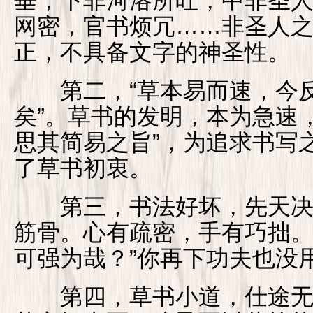
垂，下非河洛所吐，中非圣
网密，官书烦冗……非圣人之业
正，不具备文字的神圣性。
第二，“草本易而速，今反
矣”。草书的发明，本为急速
思其简易之旨”，为追求书写
了草书初衷。
第三，书法好坏，先天决定
筋骨。心有疏密，手有巧拙
可强为哉？”你再下功夫也没
第四，草书小道，仕途无用