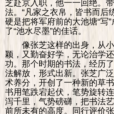
芝赴京入职，他一一回绝。
法。“凡家之衣帛，皆书而后
硬是把将军府前的大池塘“写
了“池水尽墨”的佳话。
像张芝这样的出身，从小
颖，又勤奋好学，无论治学
功。那个时期的书法，经历了
法解放，形式出新。张芝广
术养分，开创了一种新的草
书用笔跌宕起伏，笔势旋转
泻千里，气势磅礴，把书法
前所未有的高度。同行评价张