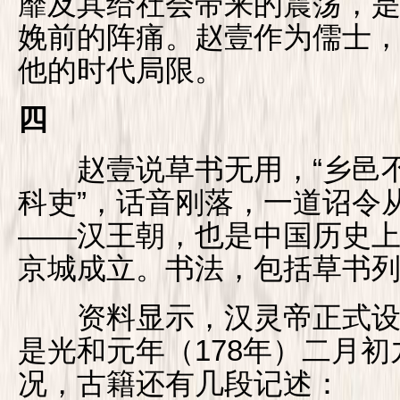
靡及其给社会带来的震荡，
娩前的阵痛。赵壹作为儒士
他的时代局限。
四
赵壹说草书无用，“乡邑不
科吏”，话音刚落，一道诏令
——汉王朝，也是中国历史
京城成立。书法，包括草书
资料显示，汉灵帝正式设
是光和元年（178年）二月
况，古籍还有几段记述：