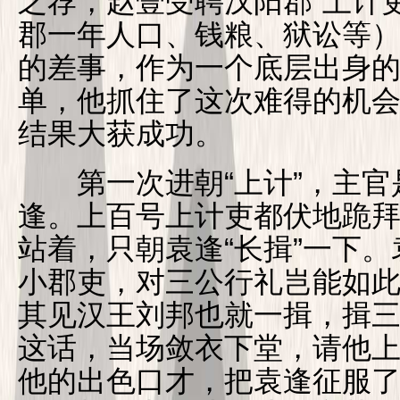
之荐，赵壹受聘汉阳郡“上计吏
郡一年人口、钱粮、狱讼等
的差事，作为一个底层出身
单，他抓住了这次难得的机
结果大获成功。
第一次进朝“上计”，主官
逢。上百号上计吏都伏地跪
站着，只朝袁逢“长揖”一下。
小郡吏，对三公行礼岂能如此
其见汉王刘邦也就一揖，揖三
这话，当场敛衣下堂，请他
他的出色口才，把袁逢征服了