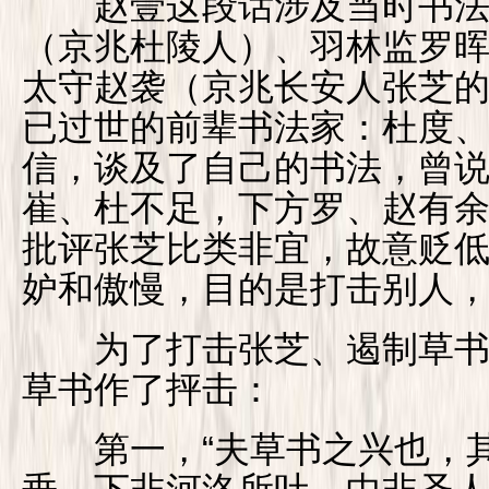
赵壹这段话涉及当时书法
（京兆杜陵人）、羽林监罗
太守赵袭（京兆长安人张芝
已过世的前辈书法家：杜度
信，谈及了自己的书法，曾说
崔、杜不足，下方罗、赵有余
批评张芝比类非宜，故意贬
妒和傲慢，目的是打击别人
为了打击张芝、遏制草书
草书作了抨击：
第一，“夫草书之兴也，其