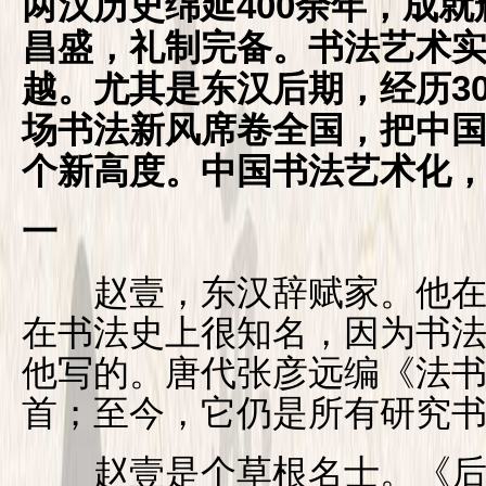
两汉历史绵延400余年，成
昌盛，礼制完备。书法艺术
越。尤其是东汉后期，经历3
场书法新风席卷全国，把中
个新高度。中国书法艺术化
一
赵壹，东汉辞赋家。他在
在书法史上很知名，因为书
他写的。唐代张彦远编《法
首；至今，它仍是所有研究
赵壹是个草根名士。《后汉