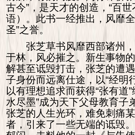
古今”，是天才的创造，“百世
语）。此书一经推出，风靡全
圣”之誉。
张芝草书风靡西部诸州，
于林，风必摧之。新生事物
解甚至诋毁打击，张芝的遭
子身份而远离仕途，以“经明
以有理想追求而获得“张有道”
水尽墨”成为天下父母教育子
张芝的人生光环，难免刺痛
者，引来了一些无端的诋毁