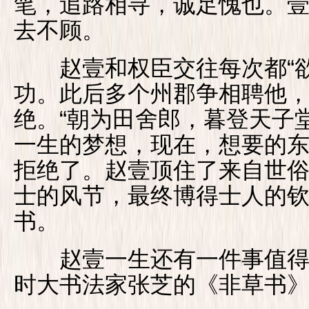
笔，追路相寻，诚足愧也。壹
去不顾。
赵壹和权臣交往每次都“欲
功。此后多个州郡争相聘他
绝。“朝为田舍郎，暮登天子
一生的梦想，现在，想要的
拒绝了。赵壹顶住了来自世
士的风节，最终博得士人的
书。
赵壹一生还有一件事值得
时大书法家张芝的《非草书