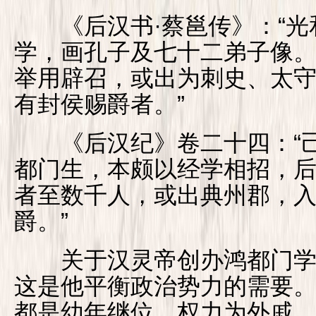
《后汉书·蔡邕传》：“光
学，画孔子及七十二弟子像
举用辟召，或出为刺史、太
有封侯赐爵者。”
《后汉纪》卷二十四：“己
都门生，本颇以经学相招，
者至数千人，或出典州郡，
爵。”
关于汉灵帝创办鸿都门学
这是他平衡政治势力的需要
都是幼年继位，权力为外戚