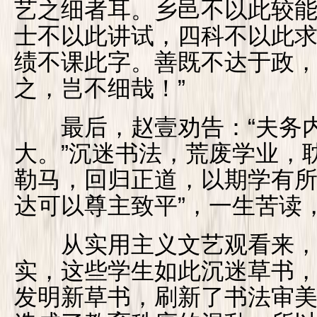
艺之细者耳。乡邑不以此较
士不以此讲试，四科不以此
绩不课此字。善既不达于政
之，岂不细哉！”
最后，赵壹劝告：“夫务内
大。”沉迷书法，荒废学业，
勒马，回归正道，以期学有所
达可以尊主致平”，一生苦读
从实用主义文艺观看来，
实，这些学生如此沉迷草书
发明新草书，刷新了书法审