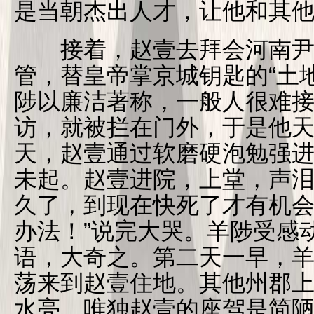
是当朝杰出人才，让他和其
接着，赵壹去拜会河南尹
管，替皇帝掌京城钥匙的“土
陟以廉洁著称，一般人很难
访，就被拦在门外，于是他天
天，赵壹通过软磨硬泡勉强
未起。赵壹进院，上堂，声泪
久了，到现在快死了才有机
办法！”说完大哭。羊陟受感
语，大奇之。第二天一早，
荡来到赵壹住地。其他州郡
水亮，唯独赵壹的座驾是简