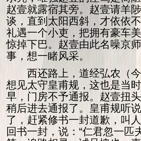
赵壹就露宿其旁。赵壹请羊
谈，直到太阳西斜，才依依
礼遇一个小吏，把拥有豪车
惊掉下巴。赵壹由此名噪京
事，想一睹风采。
西还路上，道经弘农（今
想见太守皇甫规，这也是当
早，门房不予通报。赵壹扭
稍后进去通报了。皇甫规听
了，赶紧修书一封道歉，叫
回书一封，说：“仁君忽一匹