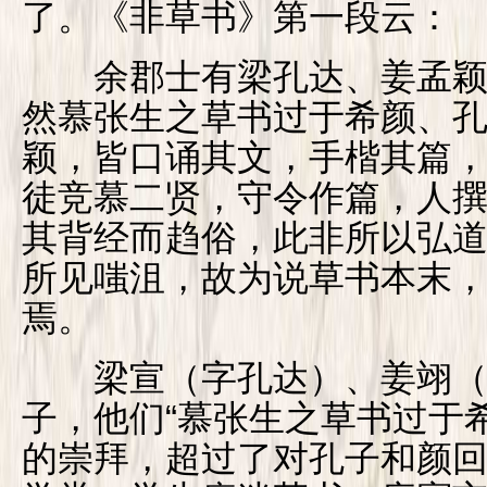
了。《非草书》第一段云：
余郡士有梁孔达、姜孟颖
然慕张生之草书过于希颜、
颖，皆口诵其文，手楷其篇
徒竞慕二贤，守令作篇，人
其背经而趋俗，此非所以弘
所见嗤沮，故为说草书本末
焉。
梁宣（字孔达）、姜翊（
子，他们“慕张生之草书过于
的崇拜，超过了对孔子和颜