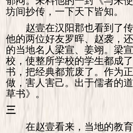
郁闷。未料他的一封《与朱
坊间抄传，一下天下皆知。
赵壹在汉阳郡也看到了传
他的两位好友罗晖、赵袭，
的当地名人梁宣、姜翊。梁
校，使整所学校的学生都成
书，把经典都荒废了。作为
做，害人害己。出于儒者的
草书》。
三
在赵壹看来，当地的教育