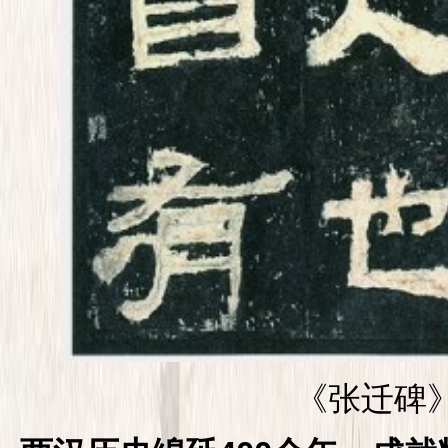
《张迁碑》