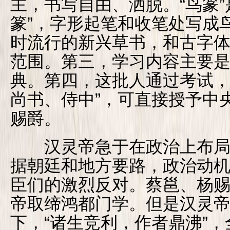
主，书写自由、洒脱。“鸟篆”
篆”，字形起笔和收笔处写成
时流行的新兴草书，和古字体
范围。第三，学习内容主要
典。第四，这批人通过考试，
尚书、侍中”，可直接授予中
赐爵。
汉灵帝急于在政治上布局
据朝廷和地方要路，政治动
臣们的激烈反对。蔡邕、杨
帝取缔鸿都门学。但是汉灵
下，“诸生竞利，作者鼎沸”