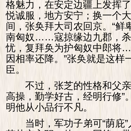
格魅力，在安定边疆上发挥
悦诚服，地方安宁；换一个
间，张奂拜大司农回京。“鲜
南匈奴……寇掠缘边九郡，
忧，复拜奂为护匈奴中郎将
因相率还降。”张奂就是这样
臣。
不过，张芝的性格和父亲不
高操，勤学好古，经明行修”
明他从小品行不凡。
当时，军功子弟可“荫庇”