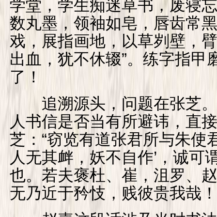
学堂，学生痴迷草书，废寝忘
数丸墨，领袖如皂，唇齿常
戏，展指画地，以草刿壁，
出血，犹不休辍”。练字指甲
了！
追溯源头，问题在张芝。
人书信是否当有所避讳，直
芝：“窃览有道张君所与朱使
人无其衅，妖不自作’，诚可
也。若夫褒杜、崔，沮罗、
无乃近于矜忮，贱彼贵我哉！