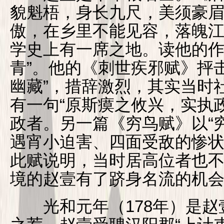
貌魁梧，身长九尺，美须豪眉
傲，在乡里不能见容，落魄
学史上有一席之地。读他的作
青”。他的《刺世疾邪赋》抨
幽藏”，措辞激烈，其实当时
有一句“原斯瘼之攸兴，实执
政者。另一篇《穷鸟赋》以“
遇宵小迫害、四面受敌的惨
此赋说明，当时居高位者也
境的赵壹有了跻身名流的机
光和元年（178年）是赵