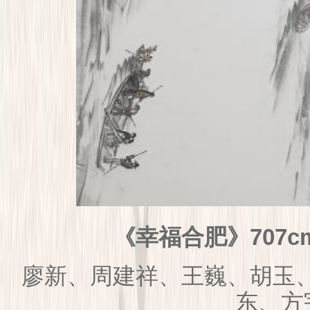
幸福合肥》707cm
《
廖新、周建祥、王巍、胡玉
东、方