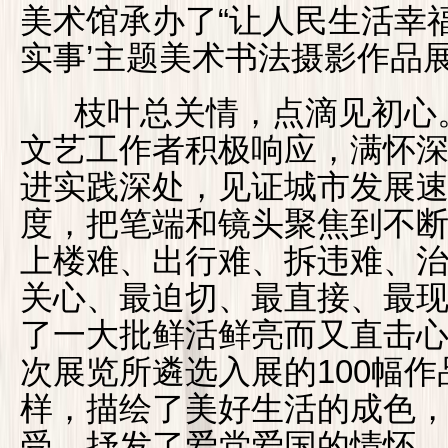
美术馆承办了“让人民生活幸
实事’主题美术书法摄影作品
枝叶总关情，点滴见初心。
文艺工作者积极响应，满怀
进实践深处，见证城市发展
度，把笔端和镜头聚焦到不
上楼难、出行难、拆违难、
关心、最迫切、最直接、最
了一大批鲜活鲜亮而又直击
次展览所遴选入展的100幅
样，描绘了美好生活的成色
受，抒发了爱党爱国的情怀