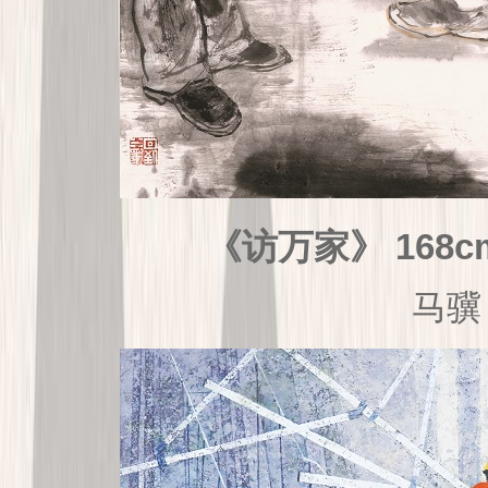
《
访万家
》 168
马骥