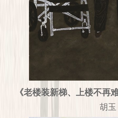
《老楼装新梯、上楼不再
胡玉