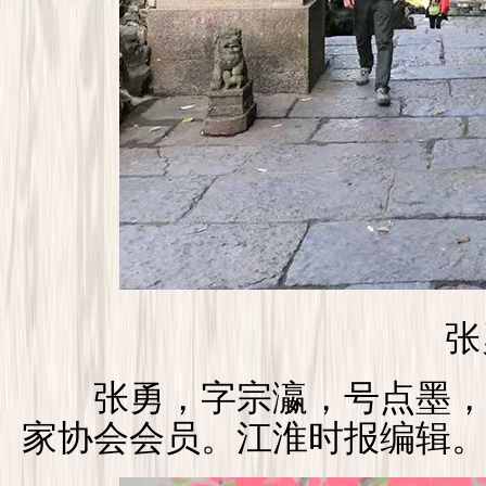
张
张勇，字宗瀛，号点墨，1
家协会会员。江淮时报编辑