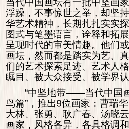
当代中国画坛有一批中坚画
浮躁，不事惊世之举，却坚
华艺术精神，长期扎扎实实
图式与笔墨语言，诠释和拓
呈现时代的审美情趣。他们
画坛，然而都是踏实为艺、
们的艺术探索足迹、艺术人
瞩目、被大众接受、被学界
“中坚地带——当代中国画
鸟篇”，推出9位画家：曹瑞
大林、张勇、耿广春、汤晓云
画家，风格各异，各具格调