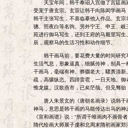
天宝年间，韩干奉诏入宫做了宫廷画家
受宠于唐玄宗。玄宗让韩干向陈闳学画马
韩干主张写生，不喜临摹他人作品。玄宗
骢、照夜白等名驹。另外宁王、申王、岐
苑进行御马写生，还到王府的马厩里写生
辰，观察马的生活习性和动作细节。
韩干画马前，要花费大量的时间研究马
生活气息，形象逼真，细腻传神，别具一
干画马，毫端有神。骅骝老大，騕褭清新
疏，高骧纵恣。四蹄雷雹，一日天地。御
惟龙媒。汉歌燕市，已矣茫哉。但见驽骀
唐人朱景玄的《唐朝名画录》说韩干画的
神马，意思是韩干画的马能传达出马的神
《宣和画谱》说：“所谓干唯画肉不画骨
隋代绘画大师展子虔和北周末隋初画家郑