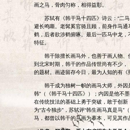
画之马，骨肉匀称，相得益彰。
苏轼有《韩干马十四匹》诗云：“二马
避长鸣嘶。老髯奚官骑且顾，前身作马通
鹤，后者欲涉鹤俯啄。最后一匹马中龙，不
特征。
韩干除擅长画马外，也善于画人物、佛
到北宋时期，韩干的作品传世尚有不少，
的题材。画迹留存今日，最为人知的有《
韩干成为独树一帜的画马大师，外因是
韩”（《韩干马十四匹》）；内因是他不
在传统技法的基础上勇于突破，敢于创新
为“古今独步”，苏轼评“韩生画马真是马
马，都曾以韩干的马画为摹本，可见其作