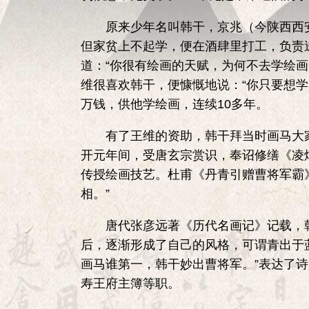
原来少年名叫韩干，京兆（今陕西西安
但家贫上不起学，便在酒肆里打工，负责
道：“你很有绘画的天赋，为何不去学绘
维很喜欢韩干，便慷慨地说：“你只要想学
万钱，供他学绘画，连续10多年。
有了王维的资助，韩干拜当时画马大家
开元年间，受唐玄宗赏识，奉诏修缮《凌
传授绘画技艺。杜甫《丹青引赠曹将军霸
相。”
唐代张彦远著《历代名画记》记载，韩干
后，逐渐形成了自己的风格，可谓青出于
画马谁第一，韩干妙出曹将军。”表达了
寿王府主簿等职。