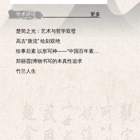
学术评论
更多
楚简之光：艺术与哲学双璧
高古“唐流” 绘刻双绝
绘事后素 以形写神——“中国百年素描——学术邀请展”印象
郑丽霞|博物书写的本真性追求
竹兰人生
朝
、