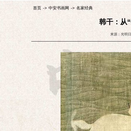
首页
->
中安书画网
->
名家经典
韩干：从
来源：光明