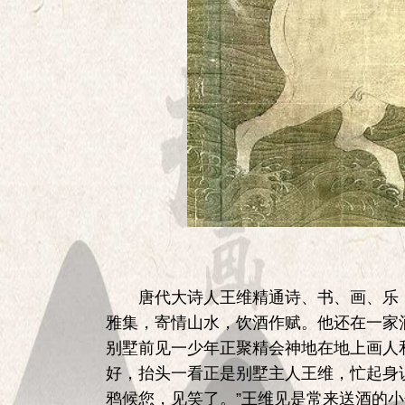
唐代大诗人王维精通诗、书、画、乐，
雅集，寄情山水，饮酒作赋。他还在一家
别墅前见一少年正聚精会神地在地上画人
好，抬头一看正是别墅主人王维，忙起身
鸦候您，见笑了。”王维见是常来送酒的