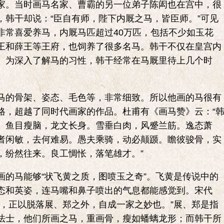
。当时画马名家、曹霸的另一位弟子陈闳也在宫中，很
，韩干却说：“臣自有师，陛下内厩之马，皆臣师。”可见
非常喜爱养马，内厩马匹超过40万匹，包括不少如玉花
王和薛王等王府，也饲养了很多名马。韩干不仅在皇宫内
。为深入了解马的习性，韩干经常在马厩里待上几个时
的骨架、姿态、毛色等，非常细致。所以他画的马很有
格，超越了同时代画家的作品。杜甫有《画马赞》云：“
。鱼目瘦脑，龙文长身。雪垂白肉，风蹙兰筋。逸态萧
者闲敏，去何难易。愚夫乘骑，动必颠踬。瞻彼骏骨，实
，纷然往来。良工惆怅，落笔雄才。”
马能够“状飞黄之质，图喷玉之奇”。飞黄是传说中的
态和英姿，连马嘴和鼻子喷出的气息都能感觉到。宋代
者，正以脱落展、郑之外，自成一家之妙也。”展、郑是指
法士，他们所画之马，重画骨，瘦如蟠螭龙形；而韩干所