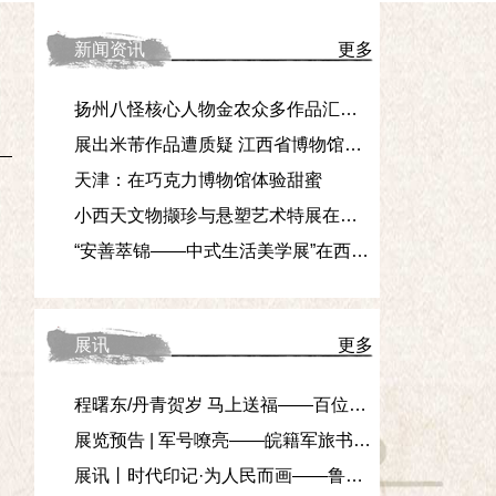
新闻资讯
更多
扬州八怪核心人物金农众多作品汇聚杭州
展出米芾作品遭质疑 江西省博物馆声明称“展品为原件”
天津：在巧克力博物馆体验甜蜜
小西天文物撷珍与悬塑艺术特展在国家典籍博物馆展出
“安善萃锦——中式生活美学展”在西班牙开幕
展讯
更多
程曙东/丹青贺岁 马上送福——百位中国画名家丙午新春大拜年贺岁特展
展览预告 | 军号嘹亮——皖籍军旅书法家作品邀请展
展讯丨时代印记·为人民而画——鲁艺连环画文献研究展