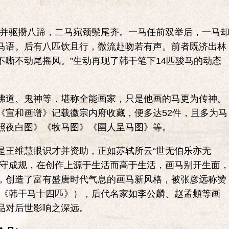
并驱攒八蹄，二马宛颈鬃尾齐。一马任前双举后，一马
马语。后有八匹饮且行，微流赴吻若有声。前者既济出林
嘶不动尾摇风。”生动再现了韩干笔下14匹骏马的动态
道、鬼神等，堪称全能画家，只是他画的马更为传神。
《宣和画谱》记载徽宗内府收藏，便多达52件，且多为马
照夜白图》《牧马图》《圉人呈马图》等。
王维慧眼识才并资助，正如苏轼所云“世无伯乐亦无
墨守成规，在创作上源于生活而高于生活，画马别开生面
，创造了富有盛唐时代气息的画马新风格，被张彦远称赞
”（《韩干马十四匹》），后代名家如李公麟、赵孟頫等画
品对后世影响之深远。