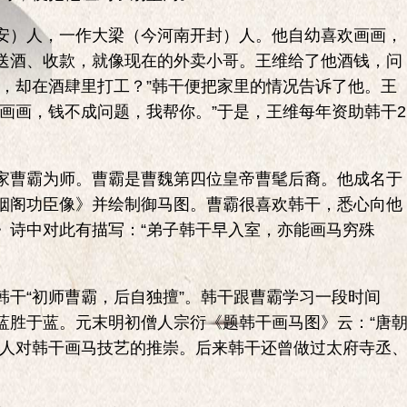
）人，一作大梁（今河南开封）人。他自幼喜欢画画，
送酒、收款，就像现在的外卖小哥。王维给了他酒钱，问
画，却在酒肆里打工？”韩干便把家里的情况告诉了他。王
画画，钱不成问题，我帮你。”于是，王维每年资助韩干2
曹霸为师。曹霸是曹魏第四位皇帝曹髦后裔。他成名于
烟阁功臣像》并绘制御马图。曹霸很喜欢韩干，悉心向他
》诗中对此有描写：“弟子韩干早入室，亦能画马穷殊
“初师曹霸，后自独擅”。韩干跟曹霸学习一段时间
蓝胜于蓝。元末明初僧人宗衍《题韩干画马图》云：“唐
诗人对韩干画马技艺的推崇。后来韩干还曾做过太府寺丞