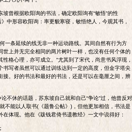
曾根据欧阳询的书法，确定欧阳询有“敏悟”的性
书后》中形容欧阳询：率更貌寒寝，敏悟绝人，今观其书，
何一条延续的线无非一种运动路线。其间自然有行为方
同世上并无完全相同的两片树叶一样，也没有任何个体的
其性格心理，亦可成立。”尤其到了宋代，尚意书风浮现
个书写者虽然可以通过训练达到一定的高度，但金字塔尖
衔接。好的书法和最好的书法，还是可以在毫厘之间，辨
论不休的话题，苏东坡自己就和自己“争论”过，他曾反
，就不能以人取书(《题鲁公帖》)，但他更加相信，书法是
外在体现。他在《跋钱君倚书遗教经》一文中说得好：
；