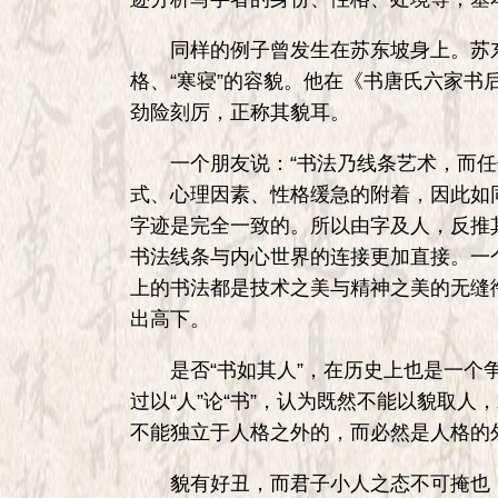
同样的例子曾发生在苏东坡身上。苏东坡
格、“寒寝”的容貌。他在《书唐氏六家
劲险刻厉，正称其貌耳。
一个朋友说：“书法乃线条艺术，而任
式、心理因素、性格缓急的附着，因此如
字迹是完全一致的。所以由字及人，反推
书法线条与内心世界的连接更加直接。一
上的书法都是技术之美与精神之美的无缝
出高下。
是否“书如其人”，在历史上也是一个争
过以“人”论“书”，认为既然不能以貌取人
不能独立于人格之外的，而必然是人格的
貌有好丑，而君子小人之态不可掩也