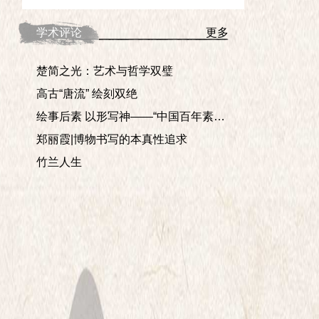
学术评论
更多
楚简之光：艺术与哲学双璧
高古“唐流” 绘刻双绝
绘事后素 以形写神——“中国百年素描——学术邀请展”印象
郑丽霞|博物书写的本真性追求
竹兰人生