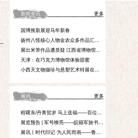
新闻资讯
更多
国博推新展迎马年新春
扬州八怪核心人物金农众多作品汇聚杭州
展出米芾作品遭质疑 江西省博物馆声明称“展品为原件”
天津：在巧克力博物馆体验甜蜜
，
小西天文物撷珍与悬塑艺术特展在国家典籍博物馆展出
展讯
更多
程曙东/丹青贺岁 马上送福——百位中国画名家丙午新春大拜年贺岁特展
展览预告 | 军号嘹亮——皖籍军旅书法家作品邀请展
展讯丨时代印记·为人民而画——鲁艺连环画文献研究展