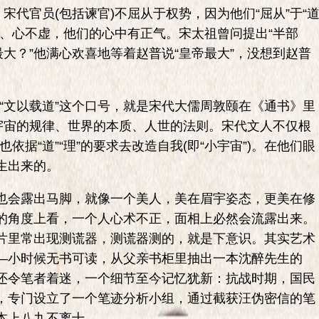
代官员(包括谏官)不屈从于权势，因为他们“屈从”于“
短、心不虚，他们的心中有正气。宋太祖曾问提出“半部
最大？”他满心欢喜地等着赵普说“皇帝最大”，没想到赵普
“文以载道”这个口号，就是宋代大儒周敦颐在《通书》里
是宇宙的规律、世界的本质、人世的法则。宋代文人不仅根
也依据“道”“理”的要求去改造自我(即“小宇宙”)。在他们眼
生出来的。
会露出马脚，就像一个美人，美在眉宇姿态，更美在修
的角度上看，一个人心术不正，面相上必然会流露出来。
片里常出现测谎器，测谎器测的，就是下意识。其实艺术
—小时候无书可读，从父亲书柜里抽出一本沈醉先生的
还令笔者着迷，一个细节至今记忆犹新：抗战时期，国民
，专门设立了一个笔迹分析小组，通过截获汪伪密信的笔
本上八九不离十。