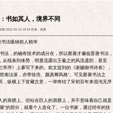
：书如其人，境界不同
新闻
2022-02-14 16:34
作者：祝勇
襄书法吸纳前人精华
。书法，的确有技术的成分在，所以蔡襄才遍临晋唐书法
，从线条到体势，明显流露出王羲之的风流遗韵，甚至
之《兰亭序》上摹写下来的。前文提到的《谢赐御书诗表》，
虞世南法派，亦带徐浩、颜真卿风格”。可见蔡襄书法之
历，纵横上下皆藏古意，一举终结了宋初百年来混沌无序
的肩膀上。但站在巨人的肩膀上，并不意味着自己就是
发展”的部分，就看个人造化了。一位书家，通过经年的技