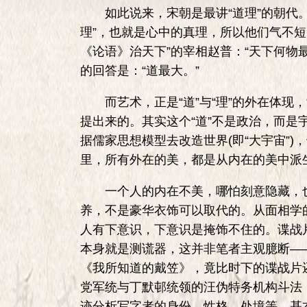
如此说来，宋朝是最讲“道理”的朝代。宋
理”，也就是心中的真理，所以他们气不
《论语》治天下”的宰相赵普：“天下何物
的回答是：“道最大。”
而艺术，正是“道”与“理”的外在体现，
提出来的。其实这个“道”不是政治，而
据儒家思想模型去改造世界(即“大宇宙”)，
里，所有外在的美，都是从内在的美中派
一个人的内在不美，哪怕刻意隐藏，也
养，不是豪华衣饰可以取代的。从面相学
人有下意识，下意识是掩饰不住的。谍战
本身就是测谎器，这并非笔者主观臆断—
《我所知道的戴笠》，竟比时下的谍战片
党军统与丁默邨统领的汪伪特务机构斗法
迹分析写字者的身份、性格、处境等，基