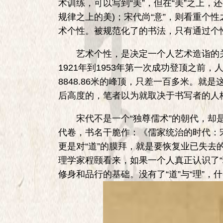
术训练，可以写到“美”，但在“美”之上，
规律之上的美)；宋代尚“意”，则看重个
术个性。被规范化了的书法，只有通过个
艺术个性，是决定一个人艺术造诣的关
1921年到1953年第一次成功登顶之前
8848.86米的峰顶，只差一百多米。就
后高度的，笔者以为就取决于书写者的人
宋代不是一个“独尊儒术”的朝代，却是
代卷，书名干脆作：《儒家统治的时代：
更是对“道”的膜拜，就是要恢复业已失去
理学家程颐看来，如果一个人真正认识了
修身和品行的基础。没有了“道”与“理”