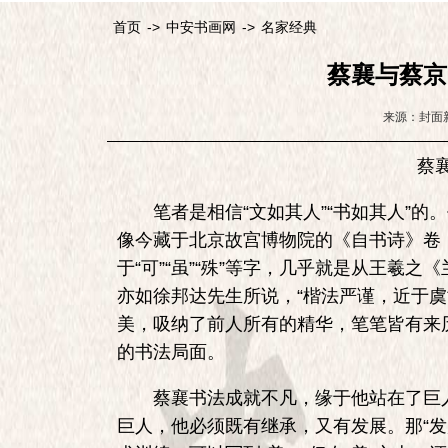
首页
->
中安书画网
->
名家经典
蔡襄与蔡京
来源：封面
蔡
笔者是相信“文如其人”“书如其人”的
像今藏于北京故宫博物院的《自书诗》卷
于“可”“虽”“殊”等字，几乎就是从王羲
亦如徐邦达先生所说，“楷法严谨，近于
美，吸纳了前人所有的精华，笔笔皆有来
的书法局面。
蔡襄书法成就不凡，缘于他站在了巨人
巨人，他必须既有继承，又有发展。那“