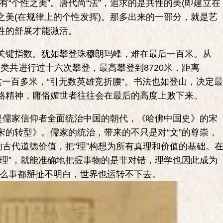
还有“个性之美”。唐代尚“法”，追求的是共性的美(即建立在
性之美(在规律上的个性发挥)。那多出来的一部分，就是艺
性的舒展才能激活。
键指数。犹如攀登珠穆朗玛峰，难在最后一百米。从
，人类共进行过十六次攀登，最高攀登到8720米，距离
是这一百多米，“引无数英雄竞折腰”。书法也如登山，决定最
格精神，庸俗媚世者往往会在最后的高度上败下来。
儒家信仰者全面统治中国的朝代，《哈佛中国史》的宋
宋的转型》。儒家的统治，带来的不只是对“文”的尊崇，
的古代道德价值，把“理”构想为所有真理和价值的基础。
“理”，就能准确地把握事物的是非对错，理学也因此成为
，什么事都掰扯不明白，世界也运转不下去。