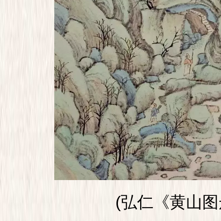
(弘仁《黄山图册