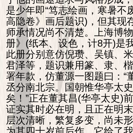
是少年即“笃志绘画，寒暑不废”
高隐卷》画后题识)，但其现
师承情况尚不清楚。上海博
册》(纸本、设色，计8开)
此册分别意仿倪瓒、吴镇、
君泽等，题识兼用篆、隶、
署年款，仿董源一图题曰：“
丞分南北宗。国朝惟华亭太
矣！”正在董其昌(华亭太史)
证实其时必在明，且正在明
层次清晰，繁复多变，尚未
为其四十岁前后作。它给了我