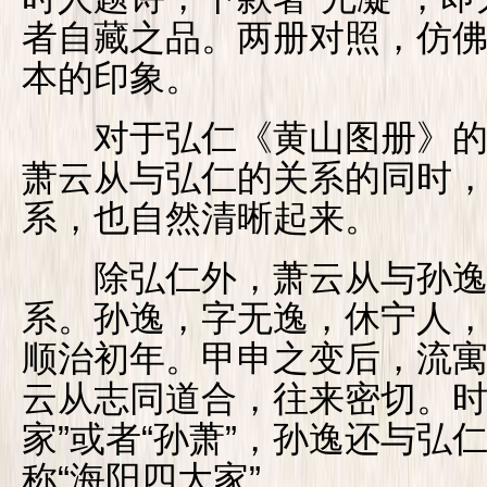
者自藏之品。两册对照，仿
本的印象。
对于弘仁《黄山图册》的
萧云从与弘仁的关系的同时
系，也自然清晰起来。
除弘仁外，萧云从与孙逸
系。孙逸，字无逸，休宁人
顺治初年。甲申之变后，流
云从志同道合，往来密切。时
家”或者“孙萧”，孙逸还与弘
称“海阳四大家”。