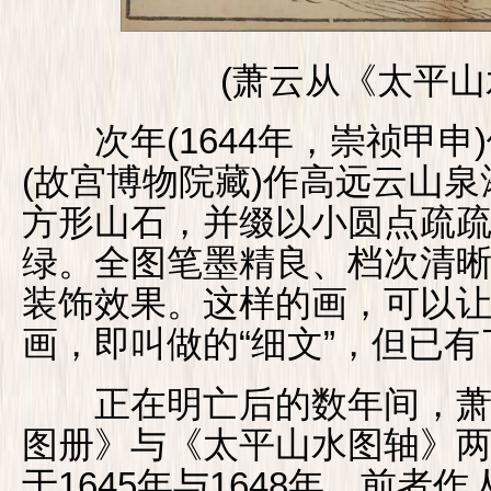
(萧云从《太平山水
次年(1644年，崇祯甲申
(故宫博物院藏)作高远云山
方形山石，并缀以小圆点疏
绿。全图笔墨精良、档次清
装饰效果。这样的画，可以
画，即叫做的“细文”，但已
正在明亡后的数年间，萧
图册》与《太平山水图轴》
于1645年与1648年。前者