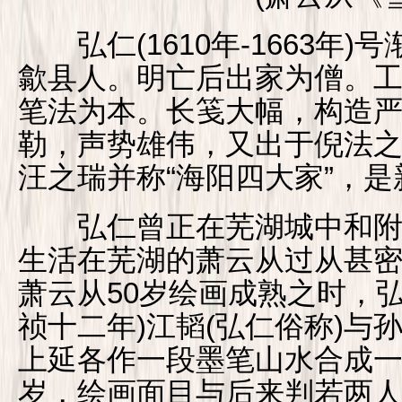
弘仁(1610年-1663年
歙县人。明亡后出家为僧。
笔法为本。长笺大幅，构造
勒，声势雄伟，又出于倪法
汪之瑞并称“海阳四大家”，
弘仁曾正在芜湖城中和附
生活在芜湖的萧云从过从甚密
萧云从50岁绘画成熟之时，弘仁
祯十二年)江韬(弘仁俗称)与
上延各作一段墨笔山水合成一
岁，绘画面目与后来判若两