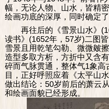
幅，无论人物、山水，皆精
绘画功底的深厚，同时确定
再往后的《雪景山水》(165
读书》(1652年，57岁)二
雪景且用乾笔勾勒、微微皴
造型多取方析，方折中又含
碎而气脉贯通，整体气1象高
目，正好呼照应着《太平山
做出结论：50岁前后的萧云
和绘画面貌已经形成。