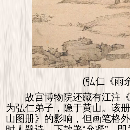
(弘仁《雨余
故宫博物院还藏有江注《黄
为弘仁弟子，隐于黄山。该
山图册》的影响，但画笔格
时人题诗，下款署“允凝”，