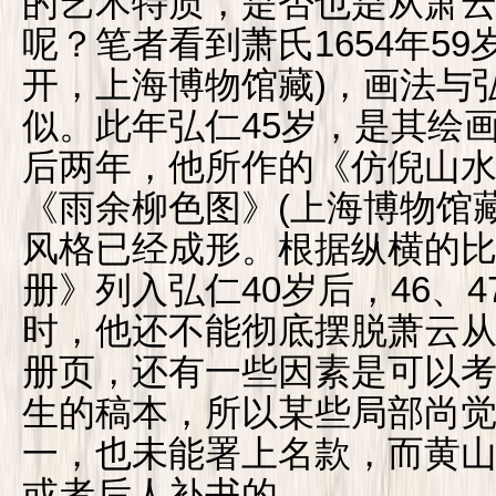
的艺术特质，是否也是从萧
呢？笔者看到萧氏1654年59
开，上海博物馆藏)，画法与
似。此年弘仁45岁，是其绘
后两年，他所作的《仿倪山水
《雨余柳色图》(上海博物馆
风格已经成形。根据纵横的
册》列入弘仁40岁后，46、
时，他还不能彻底摆脱萧云
册页，还有一些因素是可以
生的稿本，所以某些局部尚
一，也未能署上名款，而黄
或者后人补书的。