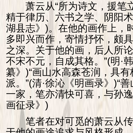
萧云从“所为诗文，援笔立
精于律历、六书之学、阴阳术
湖县志》)。在他的画作上，
多即兴而作，寄情抒怀，颇
之深。关于他的画，后人所论
不宋不元，自成其格。”(明·
纂》)“画山水高森苍润，具
派。”(清·徐沁《明画录》)
一家，笔亦清快可喜，与孙逸齐
画征录》)
笔者在对可觅的萧云从传
于他的画途追求与风格形成