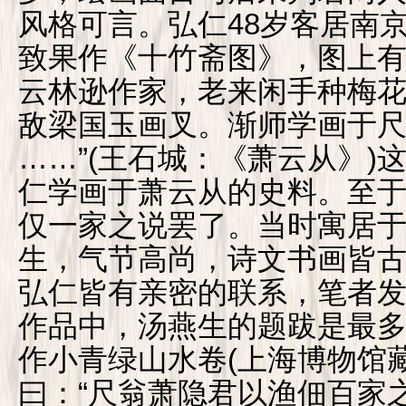
风格可言。弘仁48岁客居南
致果作《十竹斋图》，图上有
云林逊作家，老来闲手种梅
敌梁国玉画叉。渐师学画于
……”(王石城：《萧云从》)
仁学画于萧云从的史料。至于
仅一家之说罢了。当时寓居
生，气节高尚，诗文书画皆
弘仁皆有亲密的联系，笔者
作品中，汤燕生的题跋是最多的
作小青绿山水卷(上海博物馆
曰：“尺翁萧隐君以渔佃百家