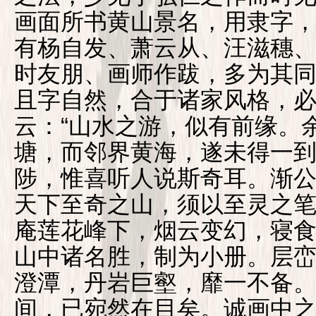
画面所书黄山景名，用隶字
有杨自发、萧云从、汪滋穗
时友朋、画师作跋，多为其
且字自然，合于诸家风格，
云：“山水之游，似有前缘。
塘，而邻界黄海，遂未得一
陟，惟喜听人说斯奇耳。渐
天下至奇之山，须以至灵之
庵莲花峰下，烟云变幻，寝
山中诸名胜，制为小册。层
澄潭，丹岩巨壑，靡一不备
间，已宛然在目矣。诚画中