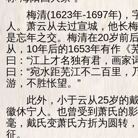
梅清(1623年-1697年)
人。萧云从去过宣城，他长梅
是忘年之交。梅清在20岁前
从，10年后的1653年有作
曰：“江上才名独有君，画家
曰：“宛水距芜江不二百里，
游，不胜怅望。”
此外，小于云从25岁的戴本孝(
徽休宁人。也曾受到萧氏的
毫，戴氏变萧氏方折为圆转
征。