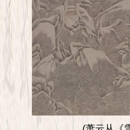
(萧云从《雪