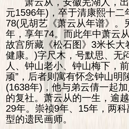
萧云从，安徽芜湖人，出生
元1596年)，卒于清康熙十二年
78(见胡艺《萧云从年谱》。
年，享年74。而此年中萧云
故宫所藏《松石图》3米长大
健康。)字尺木，号默思、无
人、钟山老小、钟山梅下，前
顽”，后者则寓有怀念钟山明
(1638年)，他与弟云倩一
的复社。萧云从的一生，逾越
29年。崇祯9年、15年，两
型的遗民画师。