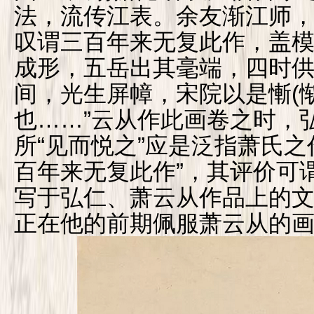
法，流传江表。余友渐江师
叹谓三百年来无复此作，盖
成形，五岳出其毫端，四时
间，光生屏幛，宋院以是慚(
也……”云从作此画卷之时，
所“见而悦之”应是泛指萧氏之
百年来无复此作”，其评价可
写于弘仁、萧云从作品上的
正在他的前期佩服萧云从的