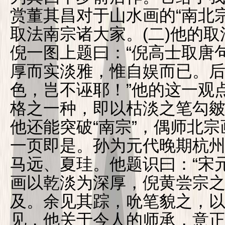
赏董其昌对于山水画的“南北
取法南宗诸大家。(二)他的
倪一图上题曰：“倪高士取唐
厚而实淡雅，惟自娱而已。
色，岂不诬耶！”他的这一观
格之一种，即以枯淡之笔勾皴
他还能突破“南宗”，偶师北
一页即是。孙为元代晚期杭
马远、夏珪。他题识曰：“宋
画以乾淡为深厚，倪黄尝宗
及。余见其踪，吮笔貌之，以
见，他关于今人的师承，意正