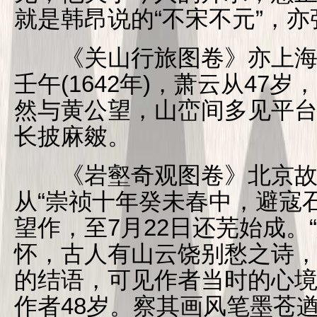
就是韩昂说的“不宋不元”，亦
《关山行旅图卷》亦上海
壬午(1642年)，萧云从47
然与黄公望，山峦间多见平
长披麻皴。
《岩壑奇观图卷》北京故
从“崇祯十年癸未春中，避寇
望作，至7月22日还芜始成。
怀，古人有山云饶别愁之诗，
的结语，可见作者当时的心
作者48岁。察其画风笔墨苍