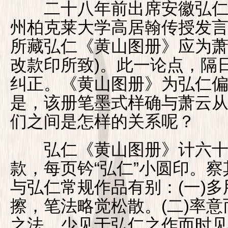
二十八年前出席安徽弘仁
州柏克莱大学高居翰传授发
所藏弘仁《黄山图册》应为萧
改款印所致)。此一论点，隔
纠正。《黄山图册》为弘仁
是，该册笔墨式样确与萧云
们之间是怎样的关系呢？
弘仁《黄山图册》计六十
款，每页钤“弘仁”小圆印。
与弘仁常规作品有别：(一)
擦，笔法略觉松散。(二)率
之法，少见于弘仁之作而时见